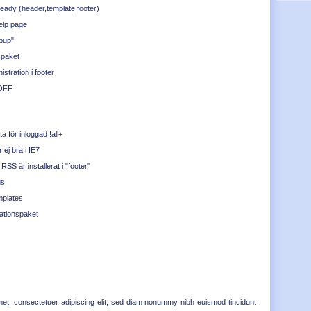
ready (header,template,footer)
elp page
opup"
s paket
istration i footer
/OFF
 för inloggad !all+
 ej bra i IE7
 RSS är installerat i "footer"
gs
mplates
lationspaket
met, consectetuer adipiscing elit, sed diam nonummy nibh euismod tincidunt