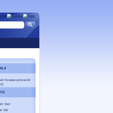
ALX
alX Template porterad till
ACE
TYG
Start
Sök