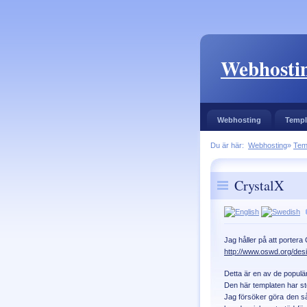
Webhostin
Webhosting
Templ
Du är här:
Webhosting
»
Tem
CrystalX
Jag håller på att portera
http://www.oswd.org/des
Detta är en av de popul
Den här templaten har st
Jag försöker göra den så