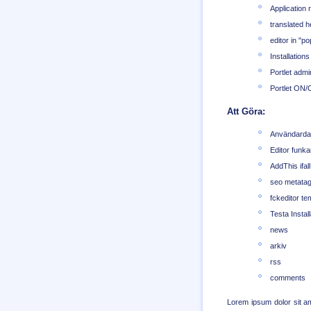
Application 
translated h
editor in "p
Installation
Portlet admin
Portlet ON
Att Göra:
Användardata
Editor funkar
AddThis ifall
seo metata
fckeditor te
Testa Instal
news
arkiv
rss
comments
Lorem ipsum dolor sit a