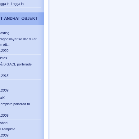
Logga in
T ÄNDRAT OBJEKT
osting
ragonslayer.se där du är
 att...
.2020
lates
på BIGACE porterade
s
.2015
n
.2009
alX
emplate porterad till
.2009
eshed
 Template
.2009