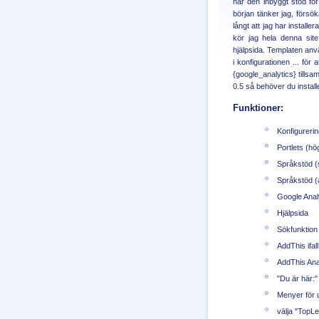
har den inbyggt stöd för
början tänker jag, försö
långt att jag har installe
kör jag hela denna sit
hjälpsida. Templaten an
i konfigurationen ... för
{google_analytics} till
0.5 så behöver du install
Funktioner:
Konfigurerin
Portlets (hö
Språkstöd (
Språkstöd (a
Google Anal
Hjälpsida
Sökfunktion
AddThis ifall
AddThis Ana
"Du är här:"
Menyer för 
välja "TopLe