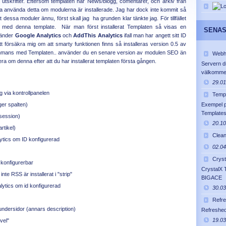
 utskrifter. Eftersom templaten har News/blogg, comentarer, och arkiv från
ka använda detta om modulerna är installerade. Jag har dock inte kommit så
rat dessa moduler ännu, först skall jag ha grunden klar tänkte jag. För tillfället
e med denna template. När man först installerat Templaten så visas en
SENAS
vänder
Google Analytics
och
AddThis Analytics
ifall man har angett sitt ID
 att försäkra mig om att smarty funktionen finns så installeras version 0.5 av
sammans med Templaten.. använder du en senare version av modulen SEO än
Webh
era om denna efter att du har installerat templaten första gången.
Servern d
välkommen
29.01
g via kontrollpanelen
Temp
ger spalten)
Exempel 
Template
session)
20.10
rtikel)
Clea
ytics om ID konfigurerad
02.04
Cryst
 konfigurerbar
CrystalX T
 inte RSS är installerat i "strip"
BIGACE
lytics om id konfigurerad
30.03
Refr
undersidor (annars description)
Refreshed
19.03
vel"