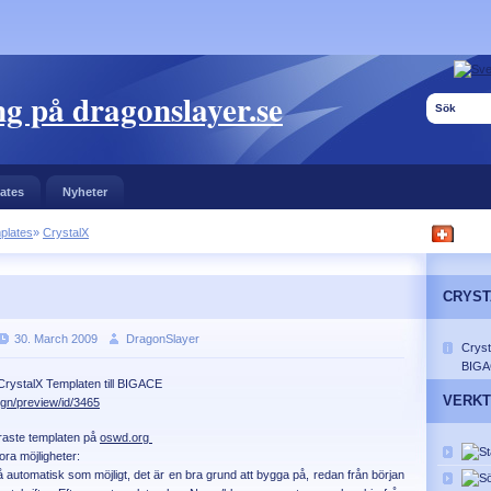
g på dragonslayer.se
ates
Nyheter
plates
»
CrystalX
CRYST
30. March 2009
DragonSlayer
Cryst
BIG
 CrystalX Templaten till BIGACE
VERK
ign/preview/id/3465
äraste templaten på
oswd.org
ora möjligheter:
 automatisk som möjligt, det är en bra grund att bygga på, redan från början