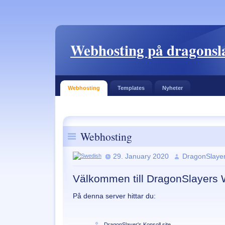
Webhosting på dragonsla
Webhosting
Templates
Nyheter
Webhosting
29. January 2020
DragonSlaye
Välkommen till DragonSlayers
På denna server hittar du:
DragonSlayer's Konsoll site