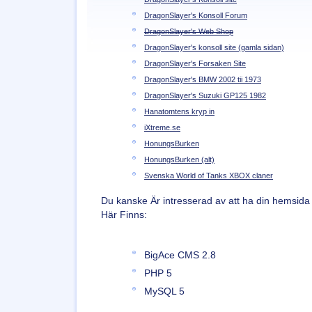
DragonSlayer's Konsoll Forum
DragonSlayer's Web Shop
DragonSlayer's konsoll site (gamla sidan)
DragonSlayer's Forsaken Site
DragonSlayer's BMW 2002 tii 1973
DragonSlayer's Suzuki GP125 1982
Hanatomtens kryp in
iXtreme.se
HonungsBurken
HonungsBurken (alt)
Svenska World of Tanks XBOX claner
Du kanske Är intresserad av att ha din hemsida
Här Finns:
BigAce CMS 2.8
PHP 5
MySQL 5