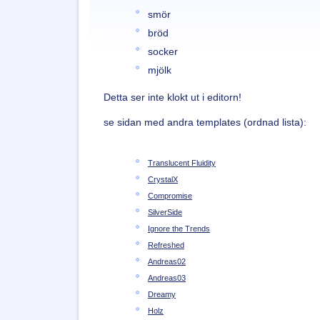
smör
bröd
socker
mjölk
Detta ser inte klokt ut i editorn!
se sidan med andra templates (ordnad lista):
Translucent Fluidity
CrystalX
Compromise
SilverSide
Ignore the Trends
Refreshed
Andreas02
Andreas03
Dreamy
Holz