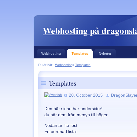
Webhosting på dragonsla
Webhosting
Templates
Nyheter
Du är här:
Webhosting
»
Templates
Templates
20. October 2015
DragonSlaye
Den här sidan har undersidor!
du når dem från menyn till höger
Nedan är lite test:
En oordnad lista: