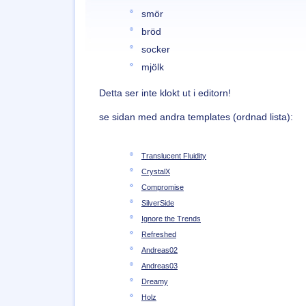
smör
bröd
socker
mjölk
Detta ser inte klokt ut i editorn!
se sidan med andra templates (ordnad lista):
Translucent Fluidity
CrystalX
Compromise
SilverSide
Ignore the Trends
Refreshed
Andreas02
Andreas03
Dreamy
Holz