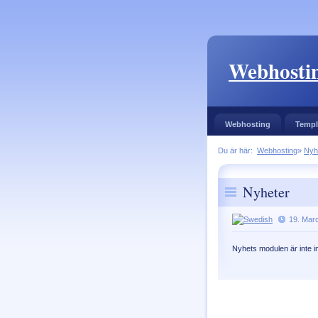
Webhostin
Webhosting
Templ
Du är här:
Webhosting
»
Nyh
Nyheter
19. Mar
Nyhets modulen är inte i