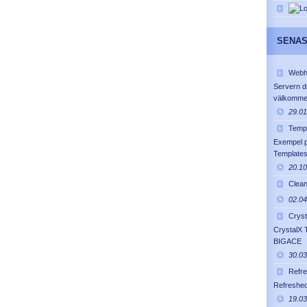
SENAS
Webh
Servern d
välkommen
29.01
Temp
Exempel 
Template
20.10
Clea
02.04
Cryst
CrystalX T
BIGACE
30.03
Refr
Refreshed
19.03