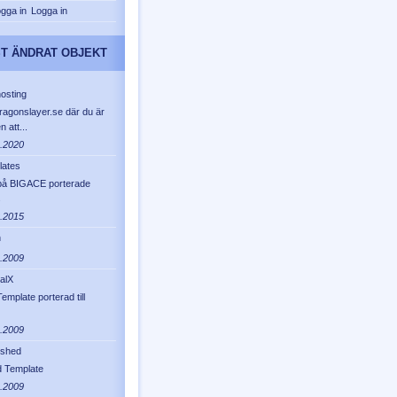
Logga in
T ÄNDRAT OBJEKT
osting
ragonslayer.se där du är
 att...
.2020
lates
på BIGACE porterade
s
.2015
n
.2009
alX
emplate porterad till
.2009
eshed
 Template
.2009