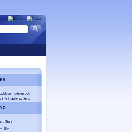
TER
s/blogg modulen och
s inte installerad ännu
TYG
Start
Sök