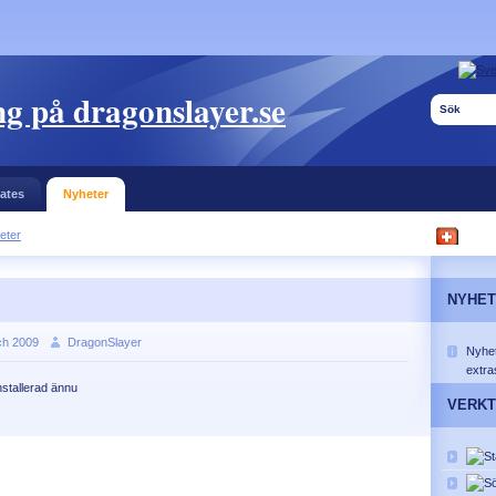
g på dragonslayer.se
ates
Nyheter
eter
NYHE
ch 2009
DragonSlayer
Nyhet
extra
nstallerad ännu
VERK