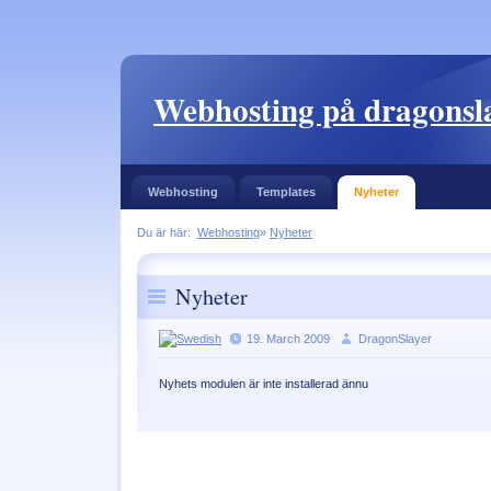
Webhosting på dragonsla
Webhosting
Templates
Nyheter
Du är här:
Webhosting
»
Nyheter
Nyheter
19. March 2009
DragonSlayer
Nyhets modulen är inte installerad ännu